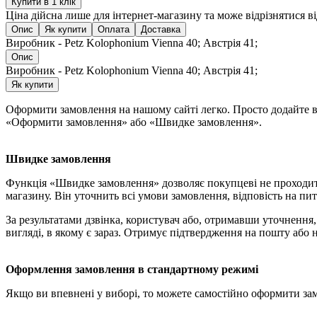
Купити в 1 клік
Ціна дійсна лише для інтернет-магазину та може відрізнятися в
Опис
Як купити
Оплата
Доставка
Виробник - Petz Kolophonium Vienna 40; Австрія 41;
Опис
Виробник - Petz Kolophonium Vienna 40; Австрія 41;
Як купити
Оформити замовлення на нашому сайті легко. Просто додайте ви
«Оформити замовлення» або «Швидке замовлення».
Швидке замовлення
Функція «Швидке замовлення» дозволяє покупцеві не проходит
магазину. Він уточнить всі умови замовлення, відповість на пит
За результатами дзвінка, користувач або, отримавши уточненн
вигляді, в якому є зараз. Отримує підтвердження на пошту або 
Оформлення замовлення в стандартному режимі
Якщо ви впевнені у виборі, то можете самостійно оформити за