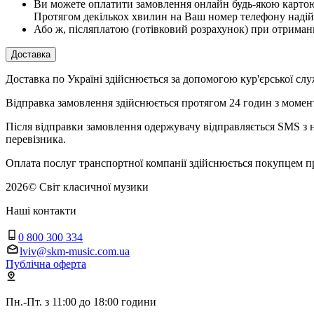
Ви можете оплатити замовлення онлайн будь-якою картою V
Протягом декількох хвилин на Ваш номер телефону надій
Або ж, післяплатою (готівковий розрахунок) при отриман
Доставка
Доставка по Україні здійснюється за допомогою кур'єрської
Відправка замовлення здійснюється протягом 24 годин з момент
Після відправки замовлення одержувачу відправляється SMS з н
перевізника.
Оплата послуг транспортної компанії здійснюється покупцем п
2026
©
Світ класичної музики
Наші контакти
0 800 300 334
lviv@skm-music.com.ua
Публічна оферта
Пн.-Пт. з 11:00 до 18:00 години