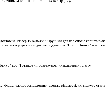
мовлення, заповнивши по етапах всю форму.
доставки. Виберіть будь-який зручний для вас спосіб (поштою аб
ску номер зручного для вас відділення "Нової Пошти" в вашом
 банку" або "Готівковий розрахунок" (накладений платіж).
поле «Коментарі до замовлення» введіть відомості, які можуть ста