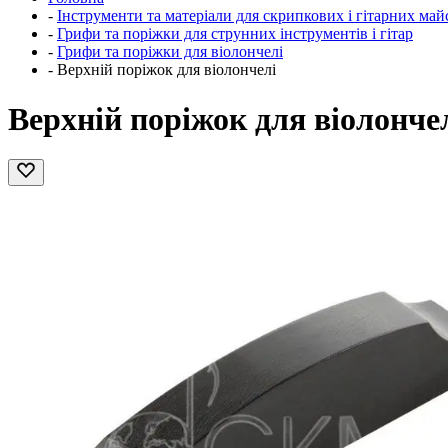
-
Інструменти та матеріали для скрипкових і гітарних май
-
Грифи та поріжки для струнних інструментів і гітар
-
Грифи та поріжки для віолончелі
-
Верхній поріжок для віолончелі
Верхній поріжок для віолонче