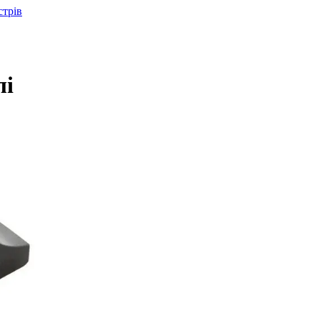
стрів
лі