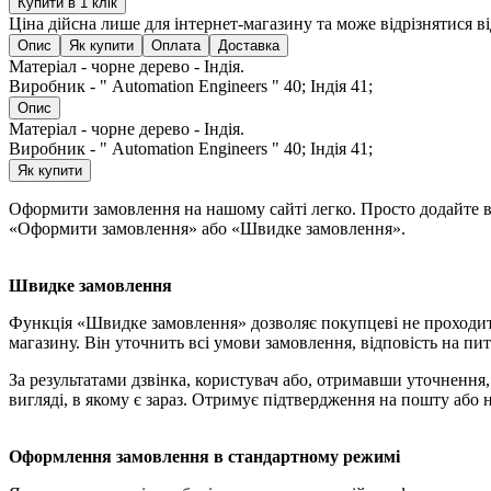
Купити в 1 клік
Ціна дійсна лише для інтернет-магазину та може відрізнятися в
Опис
Як купити
Оплата
Доставка
Матеріал - чорне дерево - Індія.
Виробник - " Automation Engineers " 40; Індія 41;
Опис
Матеріал - чорне дерево - Індія.
Виробник - " Automation Engineers " 40; Індія 41;
Як купити
Оформити замовлення на нашому сайті легко. Просто додайте ви
«Оформити замовлення» або «Швидке замовлення».
Швидке замовлення
Функція «Швидке замовлення» дозволяє покупцеві не проходит
магазину. Він уточнить всі умови замовлення, відповість на пит
За результатами дзвінка, користувач або, отримавши уточненн
вигляді, в якому є зараз. Отримує підтвердження на пошту або 
Оформлення замовлення в стандартному режимі