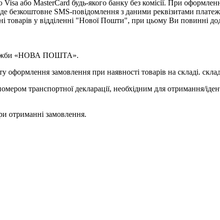
isa або MasterCard будь-якого банку без комісії. При оформленн
де безкоштовне SMS-повідомлення з даними реквізитами платеж
ні товарів у відділенні "Нової Пошти", при цьому Ви повинні д
 служби «НОВА ПОШТА».
у оформлення замовлення при наявності товарів на складі. склад
омером транспортної декларації, необхідним для отримання/іден
ри отриманні замовлення.