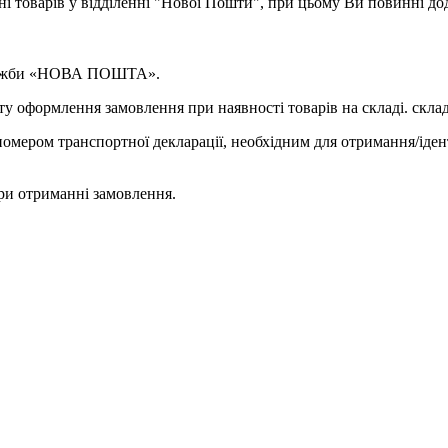
ні товарів у відділенні "Нової Пошти", при цьому Ви повинні д
 служби «НОВА ПОШТА».
у оформлення замовлення при наявності товарів на складі. склад
омером транспортної декларації, необхідним для отримання/іден
ри отриманні замовлення.