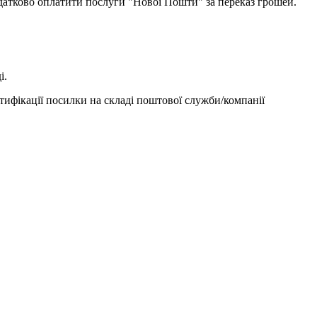
одатково оплатити послуги "Нової Пошти" за переказ грошей.
і.
тифікації посилки на складі поштової служби/компанії