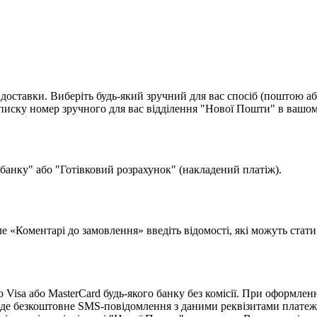
доставки. Виберіть будь-який зручний для вас спосіб (поштою аб
ску номер зручного для вас відділення "Нової Пошти" в вашом
 банку" або "Готівковий розрахунок" (накладений платіж).
поле «Коментарі до замовлення» введіть відомості, які можуть ста
isa або MasterCard будь-якого банку без комісії. При оформленн
де безкоштовне SMS-повідомлення з даними реквізитами платеж