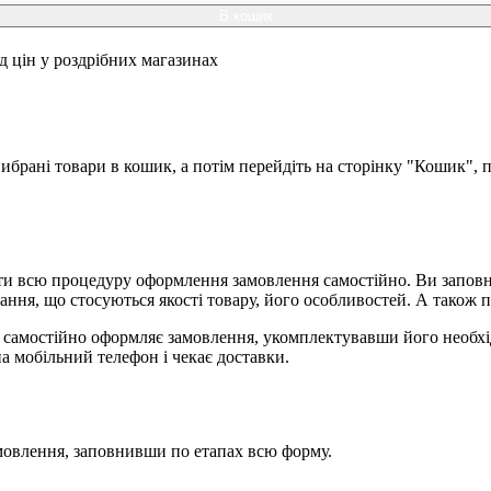
В кошик
ід цін у роздрібних магазинах
брані товари в кошик, а потім перейдіть на сторінку "Кошик", п
и всю процедуру оформлення замовлення самостійно. Ви заповню
ання, що стосуються якості товару, його особливостей. А також п
я, самостійно оформляє замовлення, укомплектувавши його необх
на мобільний телефон і чекає доставки.
мовлення, заповнивши по етапах всю форму.