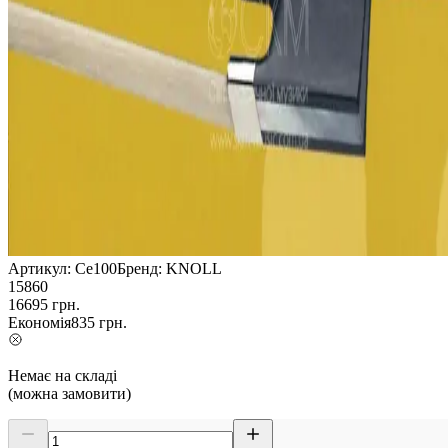
Артикул:
Ce100
Бренд:
KNOLL
15860
16695
грн.
Економія
835
грн.
Немає на складі
(можна замовити)