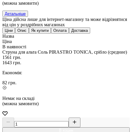
(можна замовити)
Детальніше
Ціна дійсна лише для інтернет-магазину та може відрізнятися
від цін у роздрібних магазинах
Ціни
Опис
Як купити
Оплата
Доставка
Назва
Ціна
В наявності
Струна для альта Соль PIRASTRO TONICA, срібло (средние)
1561
грн.
1643
грн.
Економія:
82
грн.
Немає на складі
(можна замовити)
В кошик