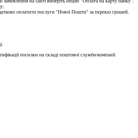
і замовлення на сайті виберіть опцію "Оплата на карту банку".
у;
одатково оплатити послуги "Нової Пошти" за переказ грошей.
і.
тифікації посилки на складі поштової служби/компанії