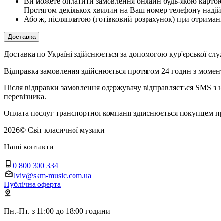
Ви можете оплатити замовлення онлайн будь-якою картою V
Протягом декількох хвилин на Ваш номер телефону надій
Або ж, післяплатою (готівковий розрахунок) при отриман
Доставка
Доставка по Україні здійснюється за допомогою кур'єрської
Відправка замовлення здійснюється протягом 24 годин з момент
Після відправки замовлення одержувачу відправляється SMS з н
перевізника.
Оплата послуг транспортної компанії здійснюється покупцем п
2026
©
Світ класичної музики
Наші контакти
0 800 300 334
lviv@skm-music.com.ua
Публічна оферта
Пн.-Пт. з 11:00 до 18:00 години