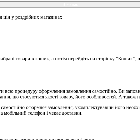
В кошик
ід цін у роздрібних магазинах
брані товари в кошик, а потім перейдіть на сторінку "Кошик", п
и всю процедуру оформлення замовлення самостійно. Ви заповню
ання, що стосуються якості товару, його особливостей. А також п
я, самостійно оформляє замовлення, укомплектувавши його необх
на мобільний телефон і чекає доставки.
мовлення, заповнивши по етапах всю форму.