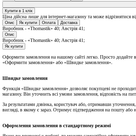
Купити в 1 клік
Ціна дійсна лише для інтернет-магазину та може відрізнятися в
Опис
Як купити
Оплата
Доставка
Виробник - «Thomastik» 40; Австрія 41;
Опис
Виробник - «Thomastik» 40; Австрія 41;
Як купити
Оформити замовлення на нашому сайті легко. Просто додайте ви
«Оформити замовлення» або «Швидке замовлення».
Швидке замовлення
Функція «Швидке замовлення» дозволяє покупцеві не проходит
магазину. Він уточнить всі умови замовлення, відповість на пит
За результатами дзвінка, користувач або, отримавши уточненн
вигляді, в якому є зараз. Отримує підтвердження на пошту або 
Оформлення замовлення в стандартному режимі
Якщо ви впевнені у виборі, то можете самостійно оформити за