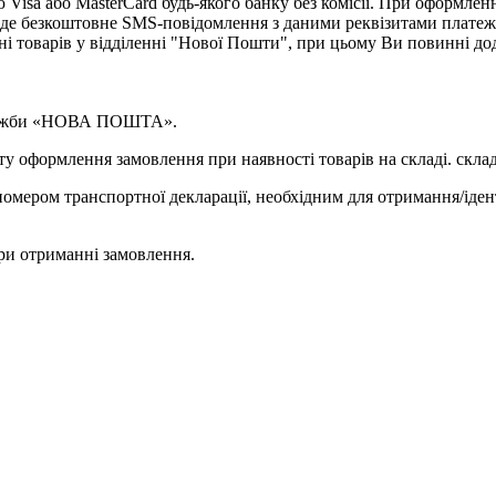
isa або MasterCard будь-якого банку без комісії. При оформленн
де безкоштовне SMS-повідомлення з даними реквізитами платеж
ні товарів у відділенні "Нової Пошти", при цьому Ви повинні д
 служби «НОВА ПОШТА».
у оформлення замовлення при наявності товарів на складі. склад
омером транспортної декларації, необхідним для отримання/іден
ри отриманні замовлення.