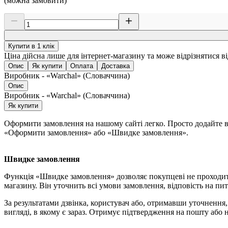
(можна замовити)
Купити в 1 клік
Ціна дійсна лише для інтернет-магазину та може відрізнятися в
Опис
Як купити
Оплата
Доставка
Виробник - «Warchal» (Словаччина)
Опис
Виробник - «Warchal» (Словаччина)
Як купити
Оформити замовлення на нашому сайті легко. Просто додайте ви
«Оформити замовлення» або «Швидке замовлення».
Швидке замовлення
Функція «Швидке замовлення» дозволяє покупцеві не проходит
магазину. Він уточнить всі умови замовлення, відповість на пит
За результатами дзвінка, користувач або, отримавши уточненн
вигляді, в якому є зараз. Отримує підтвердження на пошту або 