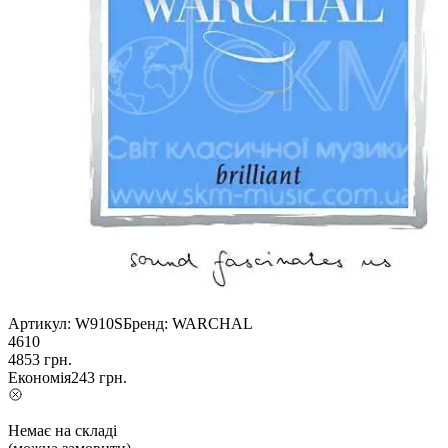
Артикул:
W910S
Бренд:
WARCHAL
4610
4853
грн.
Економія
243
грн.
Немає на складі