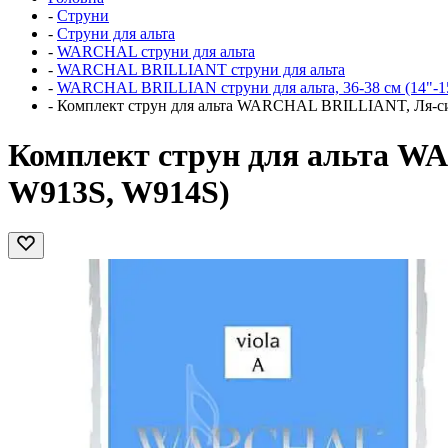
-
Струни
-
Струни для альта
-
WARCHAL струни для альта
-
WARCHAL BRILLIANT струни для альта
-
WARCHAL BRILLIAN струни для альта, 36-38 см (14"-1
-
Комплект струн для альта WARCHAL BRILLIANT, Ля-си
Комплект струн для альта W
W913S, W914S)