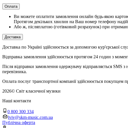
Оплата
Ви можете оплатити замовлення онлайн будь-якою картою V
Протягом декількох хвилин на Ваш номер телефону надій
Або ж, післяплатою (готівковий розрахунок) при отриман
Доставка
Доставка по Україні здійснюється за допомогою кур'єрської
Відправка замовлення здійснюється протягом 24 годин з момент
Після відправки замовлення одержувачу відправляється SMS з н
перевізника.
Оплата послуг транспортної компанії здійснюється покупцем п
2026
©
Світ класичної музики
Наші контакти
0 800 300 334
lviv@skm-music.com.ua
Публічна оферта