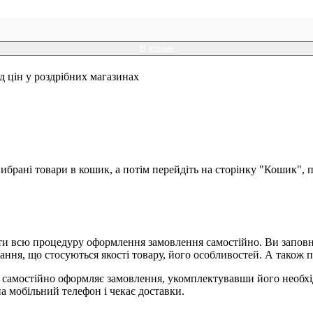
В кошик
ід цін у роздрібних магазинах
брані товари в кошик, а потім перейдіть на сторінку "Кошик", п
и всю процедуру оформлення замовлення самостійно. Ви заповню
ання, що стосуються якості товару, його особливостей. А також п
я, самостійно оформляє замовлення, укомплектувавши його необх
на мобільний телефон і чекає доставки.