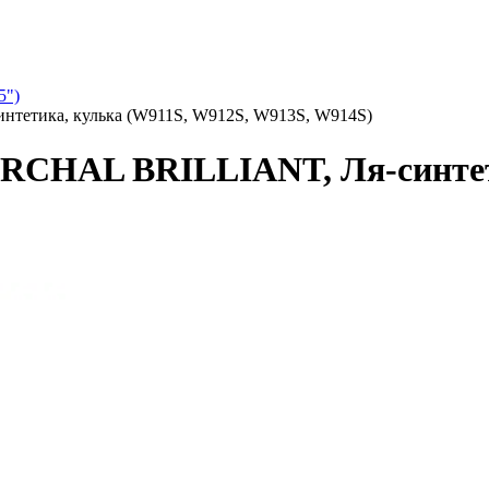
5")
нтетика, кулька (W911S, W912S, W913S, W914S)
ARCHAL BRILLIANT, Ля-синтет