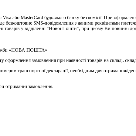
isa або MasterCard будь-якого банку без комісії. При оформленн
де безкоштовне SMS-повідомлення з даними реквізитами платеж
ні товарів у відділенні "Нової Пошти", при цьому Ви повинні д
 служби «НОВА ПОШТА».
у оформлення замовлення при наявності товарів на складі. склад
омером транспортної декларації, необхідним для отримання/іден
ри отриманні замовлення.