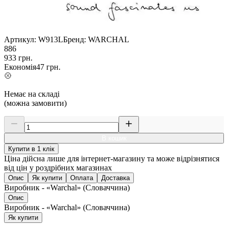
Артикул:
W913L
Бренд:
WARCHAL
886
933
грн.
Економія
47
грн.
Немає на складі
(можна замовити)
В кошик
Купити в 1 клік
Ціна дійсна лише для інтернет-магазину та може відрізнятися
від цін у роздрібних магазинах
Опис
Як купити
Оплата
Доставка
Виробник - «Warchal» (Словаччина)
Опис
Виробник - «Warchal» (Словаччина)
Як купити