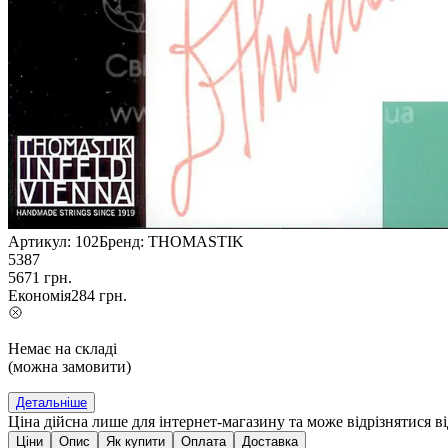
Артикул:
102
Бренд:
THOMASTIK
5387
5671
грн.
Економія
284
грн.
Немає на складі
(можна замовити)
Детальніше
Ціна дійсна лише для інтернет-магазину та може відрізнятися в
Ціни
Опис
Як купити
Оплата
Доставка