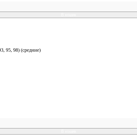
В кошик
 95, 98) (средние)
В кошик