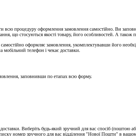
и всю процедуру оформлення замовлення самостійно. Ви заповню
ання, що стосуються якості товару, його особливостей. А також п
я, самостійно оформляє замовлення, укомплектувавши його необх
на мобільний телефон і чекає доставки.
мовлення, заповнивши по етапах всю форму.
доставки. Виберіть будь-який зручний для вас спосіб (поштою аб
ску номер зручного для вас відділення "Нової Пошти" в вашом