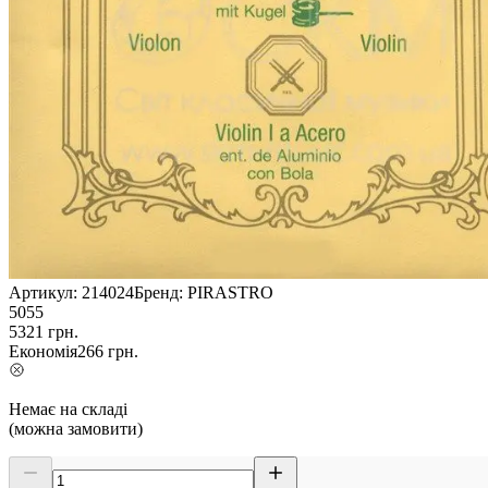
Артикул:
214024
Бренд:
PIRASTRO
5055
5321
грн.
Економія
266
грн.
Немає на складі
(можна замовити)