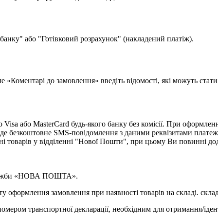
 банку" або "Готівковий розрахунок" (накладений платіж).
поле «Коментарі до замовлення» введіть відомості, які можуть ста
isa або MasterCard будь-якого банку без комісії. При оформленн
де безкоштовне SMS-повідомлення з даними реквізитами платеж
ні товарів у відділенні "Нової Пошти", при цьому Ви повинні д
 служби «НОВА ПОШТА».
у оформлення замовлення при наявності товарів на складі. склад
омером транспортної декларації, необхідним для отримання/іден