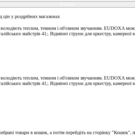
В кошик
ід цін у роздрібних магазинах
и володіють теплим, темним і об'ємним звучанням. EUDOXA можу
лійських майстрів 41;. Відмінні струни для оркестру, камерної м
и володіють теплим, темним і об'ємним звучанням. EUDOXA можу
лійських майстрів 41;. Відмінні струни для оркестру, камерної м
брані товари в кошик, а потім перейдіть на сторінку "Кошик", п