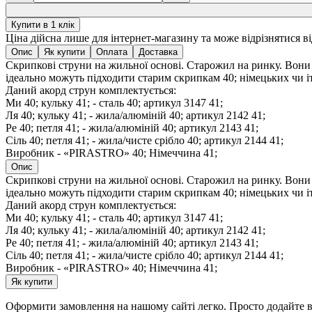
Купити в 1 клік
Ціна дійсна лише для інтернет-магазину та може відрізнятися в
Опис
Як купити
Оплата
Доставка
Скрипкові струни на жильної основі. Старожил на ринку. Вон
ідеально можуть підходити старим скрипкам 40; німецьких чи іта
Даний акорд струн комплектується:
Ми 40; кульку 41; - сталь 40; артикул 3147 41;
Ля 40; кульку 41; - жила/алюміній 40; артикул 2142 41;
Ре 40; петля 41; - жила/алюміній 40; артикул 2143 41;
Сіль 40; петля 41; - жила/чисте срібло 40; артикул 2144 41;
Виробник - «PIRASTRO» 40; Німеччина 41;
Опис
Скрипкові струни на жильної основі. Старожил на ринку. Вон
ідеально можуть підходити старим скрипкам 40; німецьких чи іта
Даний акорд струн комплектується:
Ми 40; кульку 41; - сталь 40; артикул 3147 41;
Ля 40; кульку 41; - жила/алюміній 40; артикул 2142 41;
Ре 40; петля 41; - жила/алюміній 40; артикул 2143 41;
Сіль 40; петля 41; - жила/чисте срібло 40; артикул 2144 41;
Виробник - «PIRASTRO» 40; Німеччина 41;
Як купити
Оформити замовлення на нашому сайті легко. Просто додайте ви