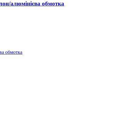
он/алюмінієва обмотка
ва обмотка