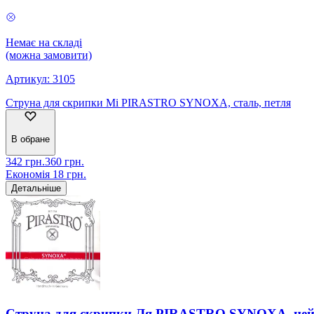
Немає на складі
(можна замовити)
Артикул:
3105
Струна для скрипки Мі PIRASTRO SYNOXA, сталь, петля
В обране
342
грн.
360
грн.
Економія
18
грн.
Детальніше
Струна для скрипки Ля PIRASTRO SYNOXA, нейл