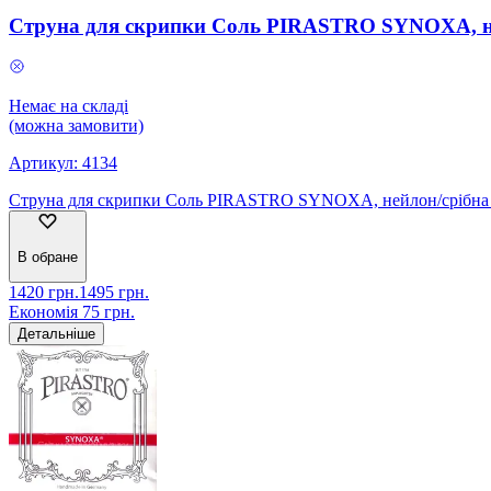
Струна для скрипки Соль PIRASTRO SYNOXA, не
Немає на складі
(можна замовити)
Артикул:
4134
Струна для скрипки Соль PIRASTRO SYNOXA, нейлон/срібна
В обране
1420
грн.
1495
грн.
Економія
75
грн.
Детальніше