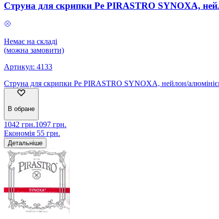
Струна для скрипки Ре PIRASTRO SYNOXA, нейл
Немає на складі
(можна замовити)
Артикул:
4133
Струна для скрипки Ре PIRASTRO SYNOXA, нейлон/алюмініє
В обране
1042
грн.
1097
грн.
Економія
55
грн.
Детальніше