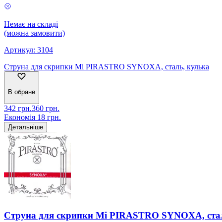
Немає на складі
(можна замовити)
Артикул:
3104
Струна для скрипки Мі PIRASTRO SYNOXA, сталь, кулька
В обране
342
грн.
360
грн.
Економія
18
грн.
Детальніше
Струна для скрипки Мі PIRASTRO SYNOXA, стал