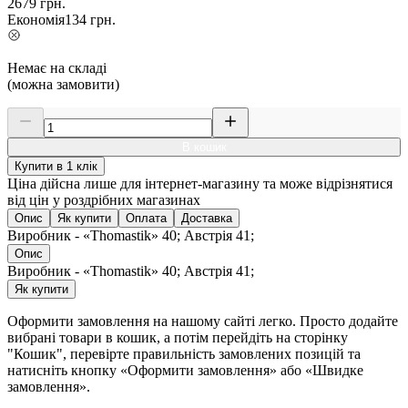
2679
грн.
Економія
134
грн.
Немає на складі
(можна замовити)
В кошик
Купити в 1 клік
Ціна дійсна лише для інтернет-магазину та може відрізнятися
від цін у роздрібних магазинах
Опис
Як купити
Оплата
Доставка
Виробник - «Thomastik» 40; Австрія 41;
Опис
Виробник - «Thomastik» 40; Австрія 41;
Як купити
Оформити замовлення на нашому сайті легко. Просто додайте
вибрані товари в кошик, а потім перейдіть на сторінку
"Кошик", перевірте правильність замовлених позицій та
натисніть кнопку «Оформити замовлення» або «Швидке
замовлення».