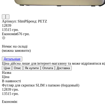
Артикул:
SlimP
Бренд:
PETZ
12839
13515
грн.
Економія
676
грн.
Немає на складі
(можна замовити)
Детальніше
Ціна дійсна лише для інтернет-магазину та може відрізнятися в
Ціни
Опис
Як купити
Оплата
Доставка
Назва
Ціна
В наявності
Футляр для скрипки SLIM з папкою (бордовый)
12839
грн.
13515
грн.
Економія: