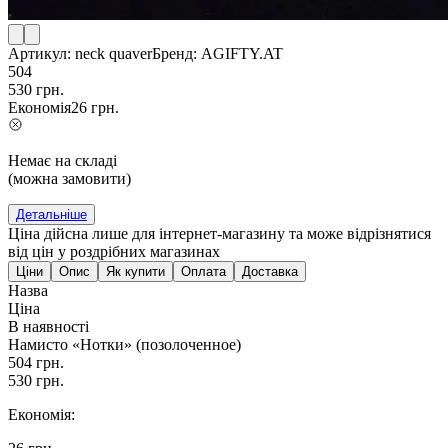
Артикул:
neck quaver
Бренд:
AGIFTY.AT
504
530
грн.
Економія
26
грн.
Немає на складі
(можна замовити)
Детальніше
Ціна дійсна лише для інтернет-магазину та може відрізнятися
від цін у роздрібних магазинах
Ціни
Опис
Як купити
Оплата
Доставка
Назва
Ціна
В наявності
Намисто «Нотки» (позолоченное)
504
грн.
530
грн.
Економія: