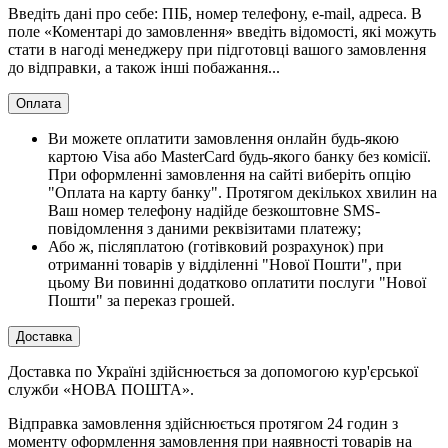
Введіть дані про себе: ПІБ, номер телефону, e-mail, адреса. В
поле «Коментарі до замовлення» введіть відомості, які можуть
стати в нагоді менеджеру при підготовці вашого замовлення
до відправки, а також інші побажання...
Оплата
Ви можете оплатити замовлення онлайн будь-якою
картою Visa або MasterCard будь-якого банку без комісії.
При оформленні замовлення на сайті виберіть опцію
"Оплата на карту банку". Протягом декількох хвилин на
Ваш номер телефону надійде безкоштовне SMS-
повідомлення з даними реквізитами платежу;
Або ж, післяплатою (готівковий розрахунок) при
отриманні товарів у відділенні "Нової Пошти", при
цьому Ви повинні додатково оплатити послуги "Нової
Пошти" за переказ грошей.
Доставка
Доставка по Україні здійснюється за допомогою кур'єрської
служби «НОВА ПОШТА».
Відправка замовлення здійснюється протягом 24 годин з
моменту оформлення замовлення при наявності товарів на