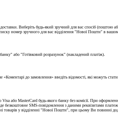
доставки. Виберіть будь-який зручний для вас спосіб (поштою аб
ску номер зручного для вас відділення "Нової Пошти" в вашом
 банку" або "Готівковий розрахунок" (накладений платіж).
поле «Коментарі до замовлення» введіть відомості, які можуть ста
isa або MasterCard будь-якого банку без комісії. При оформленн
де безкоштовне SMS-повідомлення з даними реквізитами платеж
ні товарів у відділенні "Нової Пошти", при цьому Ви повинні д