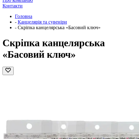
Про компанію
Контакти
Головна
-
Канцелярія та сувеніри
-
Скріпка канцелярська «Басовий ключ»
Скріпка канцелярська
«Басовий ключ»