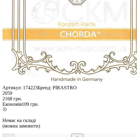
Артикул:
174223
Бренд:
PIRASTRO
2059
2168
грн.
Економія
109
грн.
Немає на складі
(можна замовити)