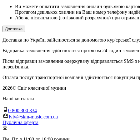
Ви можете оплатити замовлення онлайн будь-якою картою V
Протягом декількох хвилин на Ваш номер телефону надій
Або ж, післяплатою (готівковий розрахунок) при отриман
Доставка
Доставка по Україні здійснюється за допомогою кур'єрської
Відправка замовлення здійснюється протягом 24 годин з момент
Після відправки замовлення одержувачу відправляється SMS з н
перевізника.
Оплата послуг транспортної компанії здійснюється покупцем п
2026
©
Світ класичної музики
Наші контакти
0 800 300 334
lviv@skm-music.com.ua
Публічна оферта
Пн.-Пт. з 11:00 до 18:00 години