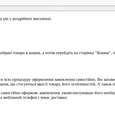
В кошик
ід цін у роздрібних магазинах
брані товари в кошик, а потім перейдіть на сторінку "Кошик", п
и всю процедуру оформлення замовлення самостійно. Ви заповню
ання, що стосуються якості товару, його особливостей. А також п
я, самостійно оформляє замовлення, укомплектувавши його необх
на мобільний телефон і чекає доставки.