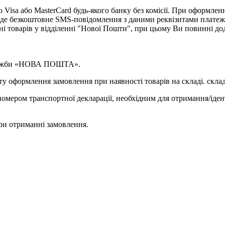
isa або MasterCard будь-якого банку без комісії. При оформленн
де безкоштовне SMS-повідомлення з даними реквізитами платеж
ні товарів у відділенні "Нової Пошти", при цьому Ви повинні д
 служби «НОВА ПОШТА».
у оформлення замовлення при наявності товарів на складі. склад
омером транспортної декларації, необхідним для отримання/іден
ри отриманні замовлення.