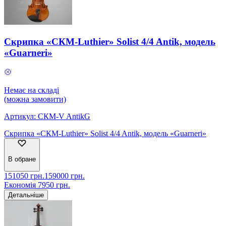
Скрипка «СКМ-Luthier» Solist 4/4 Antik, модель
«Guarneri»
Немає на складі
(можна замовити)
Артикул:
СКМ-V AntikG
Скрипка «СКМ-Luthier» Solist 4/4 Antik, модель «Guarneri»
В обране
151050
грн.
159000
грн.
Економія
7950
грн.
Детальніше