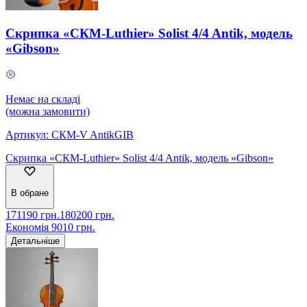
Скрипка «СКМ-Luthier» Solist 4/4 Antik, модель
«Gibson»
Немає на складі
(можна замовити)
Артикул:
СКМ-V AntikGIB
Скрипка «СКМ-Luthier» Solist 4/4 Antik, модель «Gibson»
В обране
171190
грн.
180200
грн.
Економія
9010
грн.
Детальніше