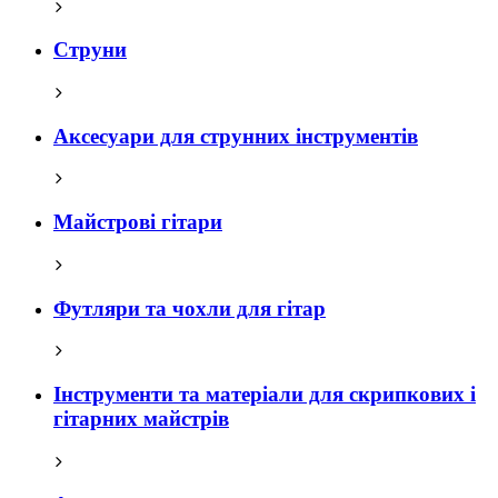
Струни
Аксесуари для струнних інструментів
Майстрові гітари
Футляри та чохли для гітар
Інструменти та матеріали для скрипкових і
гітарних майстрів