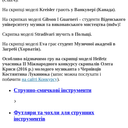
На скрипці моделі
Kreisler
грають
у Ванкувері (Канада)
.
На скрипках моделі
Gibson
I
Guarneri
– студенти
Віденського
університету музики та виконавського мистецтва (mdw)!
Скрипка моделі
Stradivari
звучить в
Польщі.
На скрипці моделі
Eva
грає
студент Музичної академії в
Загребі (Хорватія).
Особливо відзначимо гру на скрипці моделі Heifetz
учасника ІІ Міжнародного конкурсу скрипалів Олега
Криси (2016 р.) молодого музиканта з Чернівців
Костянтина Лукинюка
(запис можна послухати і
побачити
на сайті Конкурсу
).
Струнно-смичкові інструменти
Футляри та чохли для струнних
інструментів