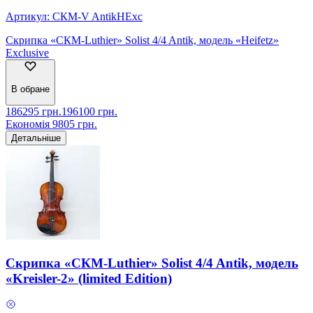
Артикул:
СКМ-V AntikHExc
Скрипка «СКМ-Luthier» Solist 4/4 Antik, модель «Heifetz»
Exclusive
В обране
186295
грн.
196100
грн.
Економія
9805
грн.
Детальніше
Скрипка «СКМ-Luthier» Solist 4/4 Antik, модель
«Kreisler-2» (limited Edition)