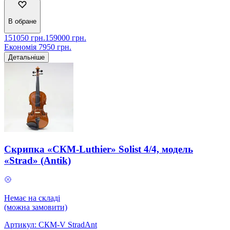
В обране
151050
грн.
159000
грн.
Економія
7950
грн.
Детальніше
Скрипка «СКМ-Luthier» Solist 4/4, модель
«Strad» (Antik)
Немає на складі
(можна замовити)
Артикул:
СКМ-V StradAnt