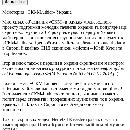
Детальніше
Майстерня «СКМ-Luthier» Україна
Мистецьке об’єднання «СКМ» в рамках міжнародного
проекту підтримки молодих талантів України та популяризації
скрипкової музики 2014 року заснувало першу в Україні
майстерню з виготовлення струнно-смичкових інструментів
«СКМ-Luthier». Для роботи в майстерні були запрошені відомі
в Європі й країнах СНД скрипкові майстри – Юрій Куюн та
Ігор Іванюк.
Ігор Іванюк також є першим в Україні скрипковим майстром-
експертом-оцінювачем культурних цінностей (
кваліфікаційне
свідоцтво оцінювача ФДМ України № 65 від 05.04.2014 р.
).
Головна мета «СКМ-Luthier» - забезпечення музикантів
якісними майстровими інструментами за доступною ціною!
Інструменти «СКМ-Luthier» стали популярними та мають
попит серед студентів і професійних музикантів як в Україні,
країнах СНД, так і в Європі та на Американському
континенті.
Так, на скрипках моделі
Heifetz
I
Kreisler
грають студенти
класу
професора Олега Криси в Істменській школі музики
(США).