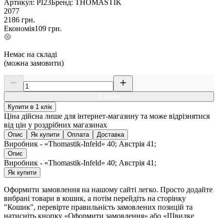
Артикул:
PI23
Бренд:
THOMASTIK
2077
2186
грн.
Економія
109
грн.
Немає на складі
(можна замовити)
В кошик
Купити в 1 клік
Ціна дійсна лише для інтернет-магазину та може відрізнятися
від цін у роздрібних магазинах
Опис
Як купити
Оплата
Доставка
Виробник - «Thomastik-Infeld» 40; Австрія 41;
Опис
Виробник - «Thomastik-Infeld» 40; Австрія 41;
Як купити
Оформити замовлення на нашому сайті легко. Просто додайте
вибрані товари в кошик, а потім перейдіть на сторінку
"Кошик", перевірте правильність замовлених позицій та
натисніть кнопку «Оформити замовлення» або «Швидке