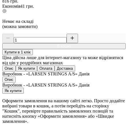
816
грн.
Економія
41
грн.
Немає на складі
(можна замовити)
В кошик
Купити в 1 клік
Ціна дійсна лише для інтернет-магазину та може відрізнятися
від цін у роздрібних магазинах
Опис
Як купити
Оплата
Доставка
Виробник - «LARSEN STRINGS A/S» Данія
Опис
Виробник - «LARSEN STRINGS A/S» Данія
Як купити
Оформити замовлення на нашому сайті легко. Просто додайте
вибрані товари в кошик, а потім перейдіть на сторінку
"Кошик", перевірте правильність замовлених позицій та
натисніть кнопку «Оформити замовлення» або «Швидке
замовлення».