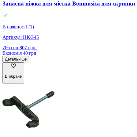
Запасна ніжка для містка Bonmusica для скрипки і
В наявності (1)
Артикул:
HKG45
766
грн.
807
грн.
Економія
40
грн.
Детальніше
В обране