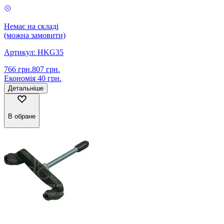
Немає на складі
(можна замовити)
Артикул:
HKG35
766
грн.
807
грн.
Економія
40
грн.
Детальніше
В обране