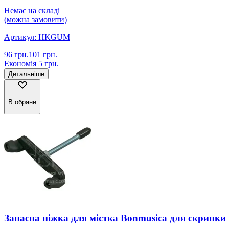
Немає на складі
(можна замовити)
Артикул:
HKGUM
96
грн.
101
грн.
Економія
5
грн.
Детальніше
В обране
Запасна ніжка для містка Bonmusica для скрипки і