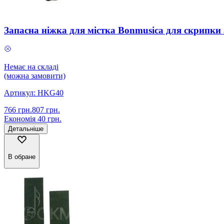
Запасна ніжка для містка Bonmusica для скрипки 
Немає на складі
(можна замовити)
Артикул:
HKG40
766
грн.
807
грн.
Економія
40
грн.
Детальніше
В обране