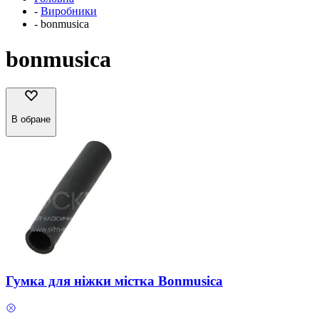
-
Виробники
-
bonmusica
bonmusica
В обране
Гумка для ніжки містка Bonmusica