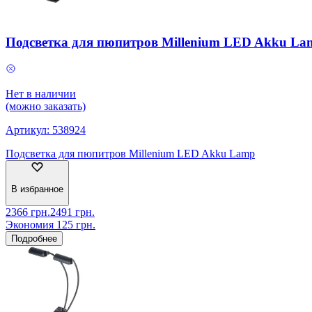
Подсветка для пюпитров Millenium LED Akku La
Нет в наличии
(можно заказать)
Артикул:
538924
Подсветка для пюпитров Millenium LED Akku Lamp
В избранное
2366
грн.
2491
грн.
Экономия
125
грн.
Подробнее