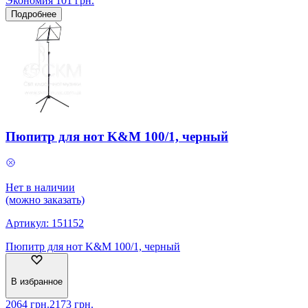
Экономия
101
грн.
Подробнее
Пюпитр для нот K&M 100/1, черный
Нет в наличии
(можно заказать)
Артикул:
151152
Пюпитр для нот K&M 100/1, черный
В избранное
2064
грн.
2173
грн.