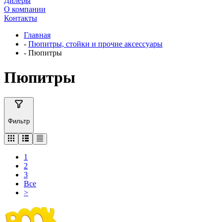
Дилеры
О компании
Контакты
Главная
-
Пюпитры, стойки и прочие аксессуары
-
Пюпитры
Пюпитры
Фильтр
1
2
3
Все
>