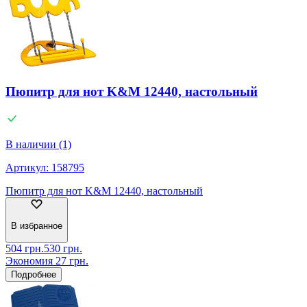
Пюпитр для нот K&M 12440, настольный
В наличии (1)
Артикул:
158795
Пюпитр для нот K&M 12440, настольный
В избранное
504
грн.
530
грн.
Экономия
27
грн.
Подробнее