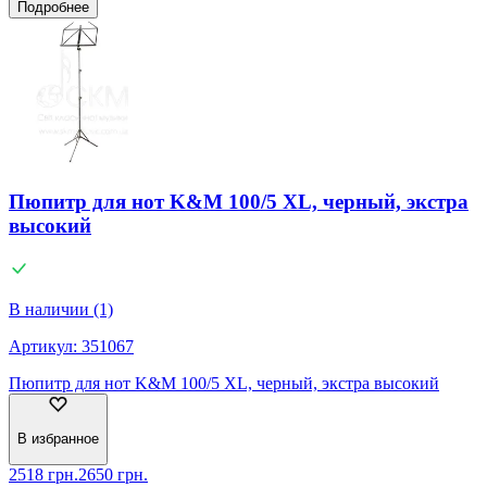
Подробнее
Пюпитр для нот K&M 100/5 XL, черный, экстра
высокий
В наличии (1)
Артикул:
351067
Пюпитр для нот K&M 100/5 XL, черный, экстра высокий
В избранное
2518
грн.
2650
грн.