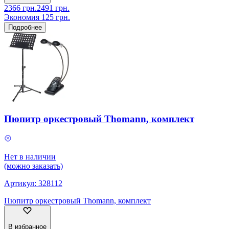
2366
грн.
2491
грн.
Экономия
125
грн.
Подробнее
Пюпитр оркестровый Thomann, комплект
Нет в наличии
(можно заказать)
Артикул:
328112
Пюпитр оркестровый Thomann, комплект
В избранное