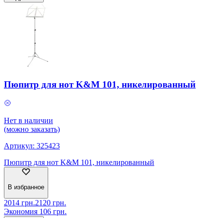
Пюпитр для нот K&M 101, никелированный
Нет в наличии
(можно заказать)
Артикул:
325423
Пюпитр для нот K&M 101, никелированный
В избранное
2014
грн.
2120
грн.
Экономия
106
грн.