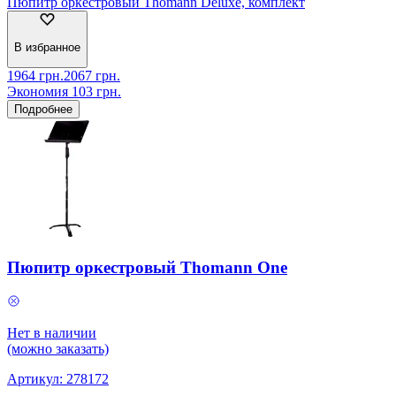
Пюпитр оркестровый Thomann Deluxe, комплект
В избранное
1964
грн.
2067
грн.
Экономия
103
грн.
Подробнее
Пюпитр оркестровый Thomann One
Нет в наличии
(можно заказать)
Артикул:
278172