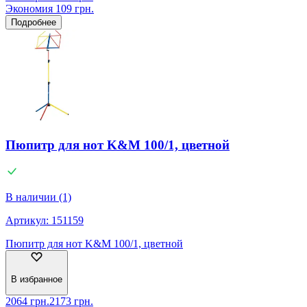
Экономия
109
грн.
Подробнее
Пюпитр для нот K&M 100/1, цветной
В наличии (1)
Артикул:
151159
Пюпитр для нот K&M 100/1, цветной
В избранное
2064
грн.
2173
грн.