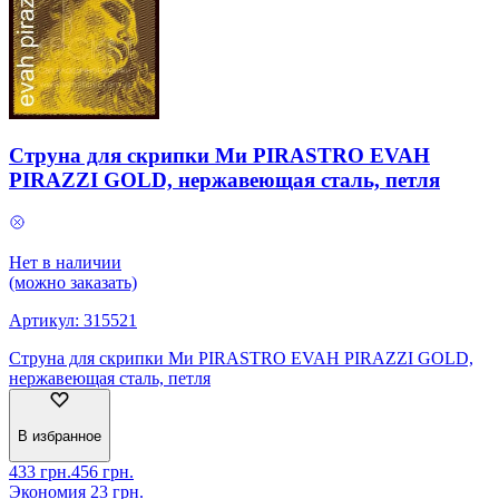
Струна для скрипки Ми PIRASTRO EVAH
PIRAZZI GOLD, нержавеющая сталь, петля
Нет в наличии
(можно заказать)
Артикул:
315521
Струна для скрипки Ми PIRASTRO EVAH PIRAZZI GOLD,
нержавеющая сталь, петля
В избранное
433
грн.
456
грн.
Экономия
23
грн.