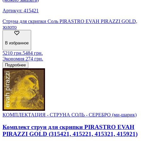
Артикул:
415421
Струна для скрипки Соль PIRASTRO EVAH PIRAZZI GOLD,
золото
В избранное
5210
грн.
5484
грн.
Экономия
274
грн.
Подробнее
КОМПЛЕКТАЦИЯ - СТРУНА СОЛЬ - СЕРЕБРО (ми-шарик)
Комплект струн для скрипки PIRASTRO EVAH
PIRAZZI GOLD (315421, 415221, 415321, 415921)