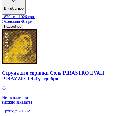
В избранное
1830
грн.
1926
грн.
Экономия
96
грн.
Подробнее
Струна для скрипки Соль PIRASTRO EVAH
PIRAZZI GOLD, серебро
Нет в наличии
(можно заказать)
Артикул:
415921