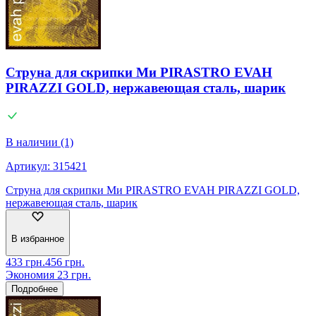
Струна для скрипки Ми PIRASTRO EVAH
PIRAZZI GOLD, нержавеющая сталь, шарик
В наличии (1)
Артикул:
315421
Струна для скрипки Ми PIRASTRO EVAH PIRAZZI GOLD,
нержавеющая сталь, шарик
В избранное
433
грн.
456
грн.
Экономия
23
грн.
Подробнее