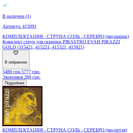
В наличии (1)
Артикул:
415091
КОМПЛЕКТАЦИЯ - СТРУНА СОЛЬ - СЕРЕБРО (ми-шарик)
Комплект струн для скрипки PIRASTRO EVAH PIRAZZI
GOLD (315421, 415221, 415321, 415921)
В избранное
5488
грн.
5777
грн.
Экономия
289
грн.
Подробнее
КОМПЛЕКТАЦИЯ - СТРУНА СОЛЬ - СЕРЕБРО (ми-петля)