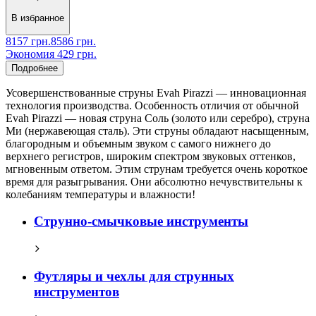
В избранное
8157
грн.
8586
грн.
Экономия
429
грн.
Подробнее
Усовершенствованные струны Evah Pirazzi — инновационная
технология производства. Особенность отличия от обычной
Evah Pirazzi — новая струна Соль (золото или серебро), струна
Ми (нержавеющая сталь). Эти струны обладают насыщенным,
благородным и объемным звуком с самого нижнего до
верхнего регистров, широким спектром звуковых оттенков,
мгновенным ответом. Этим струнам требуется очень короткое
время для разыгрывания. Они абсолютно нечувствительны к
колебаниям температуры и влажности!
Струнно-смычковые инструменты
Футляры и чехлы для струнных
инструментов