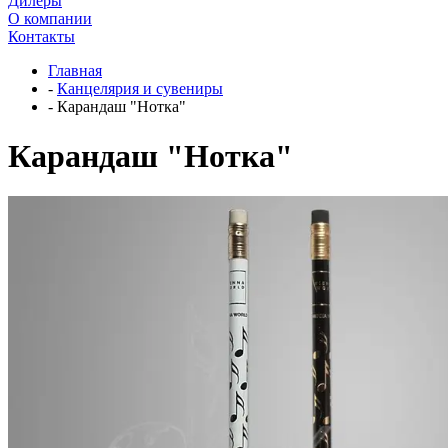
Дилеры
О компании
Контакты
Главная
-
Канцелярия и сувениры
-
Карандаш "Нотка"
Карандаш "Нотка"