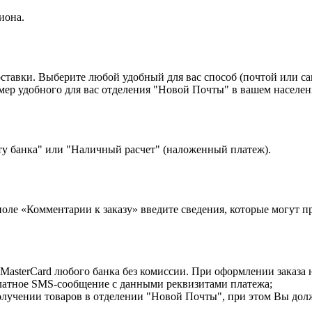
иона.
оставки. Выберите любой удобный для вас способ (почтой или с
 удобного для вас отделения "Новой Почты" в вашем населенн
ту банка" или "Наличный расчет" (наложенный платеж).
 поле «Комментарии к заказу» введите сведения, которые могут 
MasterCard любого банка без комиссии. При оформлении заказа 
латное SMS-сообщение с данными реквизитами платежа;
лучении товаров в отделении "Новой Почты", при этом Вы дол