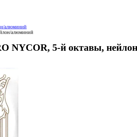
он/алюминий
ейлон/алюминий
RO NYCOR, 5-й октавы, нейло