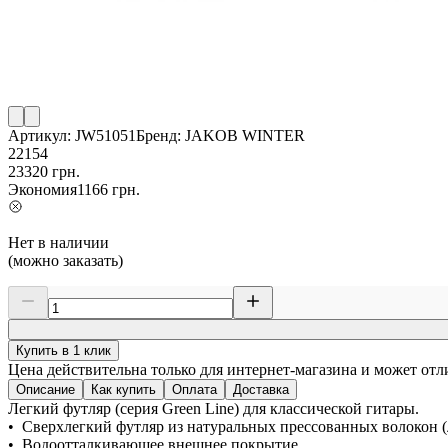
Артикул:
JW51051
Бренд:
JAKOB WINTER
22154
23320
грн.
Экономия
1166
грн.
Нет в наличии
(можно заказать)
Купить в 1 клик
Цена действительна только для интернет-магазина и может отл
Описание
Как купить
Оплата
Доставка
Легкий футляр (серия Green Line) для классической гитары.
• Сверхлегкий футляр из натуральных прессованных волокон (
• Водоотталкивающее внешнее покрытие