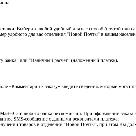
иона.
оставки. Выберите любой удобный для вас способ (почтой или с
 удобного для вас отделения "Новой Почты" в вашем населенн
ту банка" или "Наличный расчет" (наложенный платеж).
 поле «Комментарии к заказу» введите сведения, которые могут 
MasterCard любого банка без комиссии. При оформлении заказа 
латное SMS-сообщение с данными реквизитами платежа;
лучении товаров в отделении "Новой Почты", при этом Вы дол