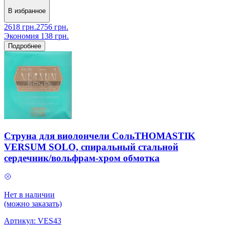
В избранное
2618
грн.
2756
грн.
Экономия
138
грн.
Подробнее
Струна для виолончели СольTHOMASTIK
VERSUM SOLO, спиральный стальной
сердечник/вольфрам-хром обмотка
Нет в наличии
(можно заказать)
Артикул:
VES43