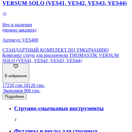
VERSUM SOLO (VES41, VES42, VES43, VES44)
Нет в наличии
(можно заказать)
Артикул:
VES400
СТАНДАРТНЫЙ КОМПЛЕКТ ПО УМОЛЧАНИЮ
Комплект струн для виолончели THOMASTIK VERSUM
SOLO (VES41, VES42, VES43, VES44)
В избранное
17220
грн.
18126
грн.
Экономия
906
грн.
Подробнее
Струнно-смычковые инструменты
Футляры и чехлы для струнных