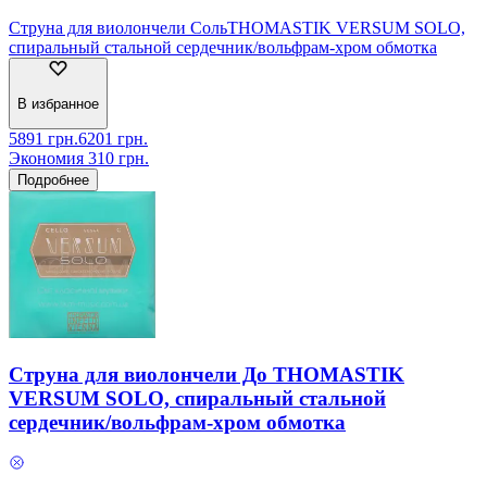
Струна для виолончели СольTHOMASTIK VERSUM SOLO,
спиральный стальной сердечник/вольфрам-хром обмотка
В избранное
5891
грн.
6201
грн.
Экономия
310
грн.
Подробнее
Струна для виолончели До THOMASTIK
VERSUM SOLO, спиральный стальной
сердечник/вольфрам-хром обмотка