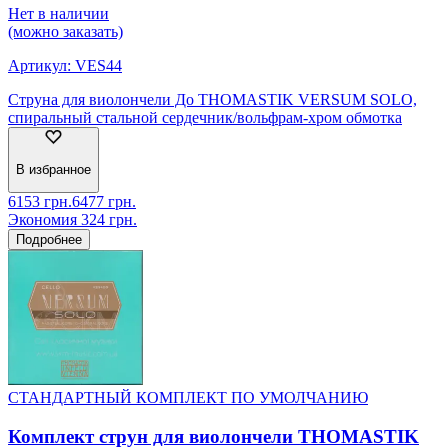
Нет в наличии
(можно заказать)
Артикул:
VES44
Струна для виолончели До THOMASTIK VERSUM SOLO,
спиральный стальной сердечник/вольфрам-хром обмотка
В избранное
6153
грн.
6477
грн.
Экономия
324
грн.
Подробнее
СТАНДАРТНЫЙ КОМПЛЕКТ ПО УМОЛЧАНИЮ
Комплект струн для виолончели THOMASTIK