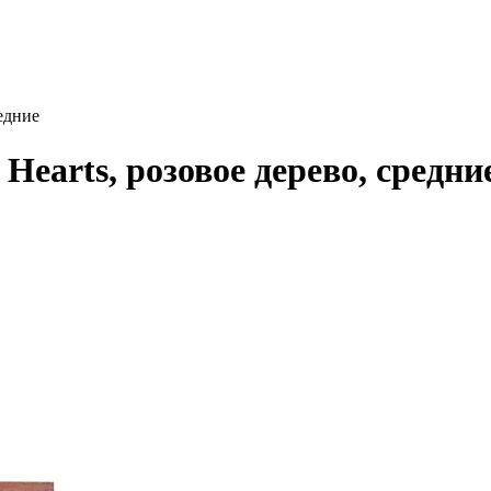
едние
earts, розовое дерево, средни