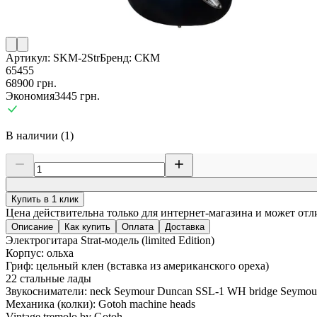
Артикул:
SKM-2Str
Бренд:
СКМ
65455
68900
грн.
Экономия
3445
грн.
В наличии (1)
Купить в 1 клик
Цена действительна только для интернет-магазина и может отл
Описание
Как купить
Оплата
Доставка
Электрогитара Strat-модель (limited Edition)
Корпус: ольха
Гриф: цельный клен (вставка из американского ореха)
22 стальные лады
Звукосниматели: neck Seymour Duncan SSL-1 WH bridge Seymo
Механика (колки): Gotoh machine heads
Vintage tremolo by Gotoh