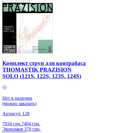
Комплект cтрун для контрабаса
THOMASTIK PRAZISION
SOLO (121S, 122S, 123S, 124S)
Нет в наличии
(можно заказать)
Артикул:
128
7034
грн.
7404
грн.
Экономия
370
грн.