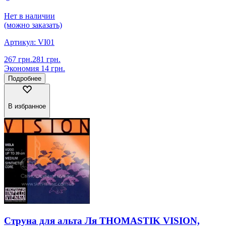
Нет в наличии
(можно заказать)
Артикул:
VI01
267
грн.
281
грн.
Экономия
14
грн.
Подробнее
В избранное
Струна для альта Ля THOMASTIK VISION,