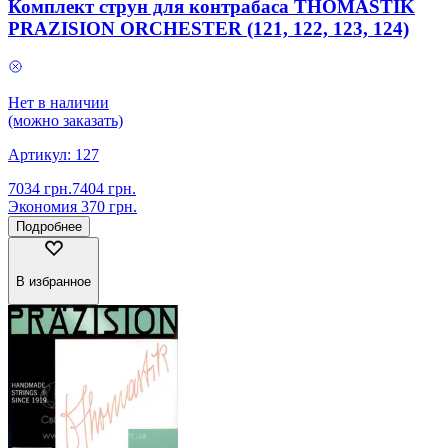
Комплект cтрун для контрабаса THOMASTIK
PRAZISION ORCHESTER (121, 122, 123, 124)
Нет в наличии
(можно заказать)
Артикул:
127
7034
грн.
7404
грн.
Экономия
370
грн.
Подробнее
В избранное