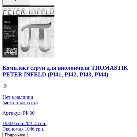
Комплект струн для виолончели THOMASTIK
PETER INFELD (PI41, PI42, PI43, PI44)
Нет в наличии
(можно заказать)
Артикул:
PI400
19869
грн.
20914
грн.
Экономия
1046
грн.
Подробнее