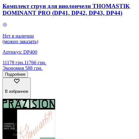
Комплект струн для виолончели THOMASTIK
DOMINANT PRO (DP41, DP42, DP43, DP44)
Нет в наличии
(можно заказать)
Артикул:
DP400
11178
грн.
11766
грн.
Экономия
588
грн.
Подробнее
В избранное