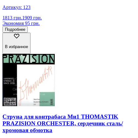
Артикул:
123
1813
грн.
1909
грн.
Экономия
95
грн.
Подробнее
В избранное
Струна для контрабаса Ми1 THOMASTIK
PRAZISION ORCHESTER, сердечник сталь/
хромовая обмотка