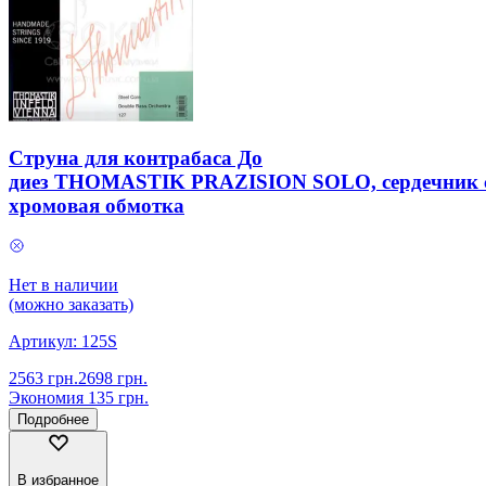
Струна для контрабаса До
диез THOMASTIK PRAZISION SOLO, сердечник с
хромовая обмотка
Нет в наличии
(можно заказать)
Артикул:
125S
2563
грн.
2698
грн.
Экономия
135
грн.
Подробнее
В избранное