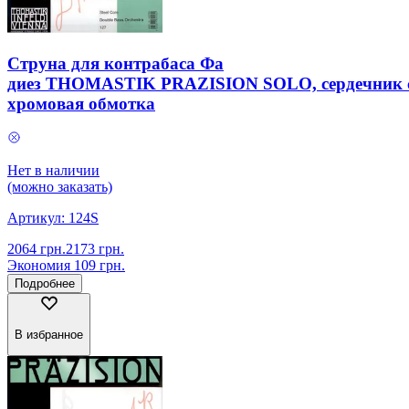
Струна для контрабаса Фа
диез THOMASTIK PRAZISION SOLO, сердечник с
хромовая обмотка
Нет в наличии
(можно заказать)
Артикул:
124S
2064
грн.
2173
грн.
Экономия
109
грн.
Подробнее
В избранное