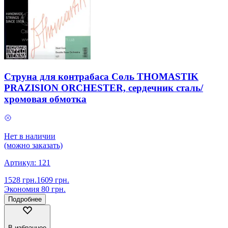
Струна для контрабаса Соль THOMASTIK
PRAZISION ORCHESTER, сердечник сталь/
хромовая обмотка
Нет в наличии
(можно заказать)
Артикул:
121
1528
грн.
1609
грн.
Экономия
80
грн.
Подробнее
В избранное