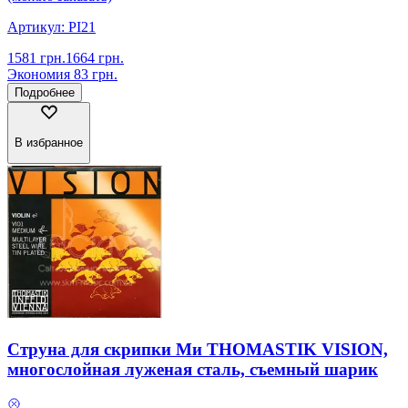
Артикул:
PI21
1581
грн.
1664
грн.
Экономия
83
грн.
Подробнее
В избранное
Струна для скрипки Ми THOMASTIK VISION,
многослойная луженая сталь, съемный шарик