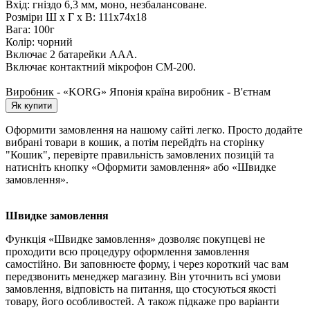
Вхід: гніздо 6,3 мм, моно, незбалансоване.
Розміри Ш х Г х В: 111x74x18
Вага: 100г
Колір: чорний
Включає 2 батарейки ААА.
Включає контактний мікрофон CM-200.
Виробник - «KORG» Японія країна виробник - В'єтнам
Як купити
Оформити замовлення на нашому сайті легко. Просто додайте
вибрані товари в кошик, а потім перейдіть на сторінку
"Кошик", перевірте правильність замовлених позицій та
натисніть кнопку «Оформити замовлення» або «Швидке
замовлення».
Швидке замовлення
Функція «Швидке замовлення» дозволяє покупцеві не
проходити всю процедуру оформлення замовлення
самостійно. Ви заповнюєте форму, і через короткий час вам
передзвонить менеджер магазину. Він уточнить всі умови
замовлення, відповість на питання, що стосуються якості
товару, його особливостей. А також підкаже про варіанти