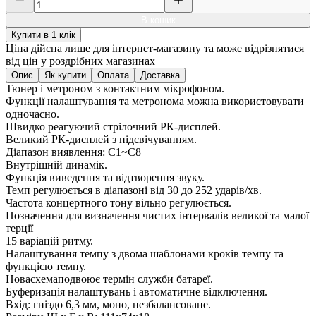
В кошик
Купити в 1 клік
Ціна дійсна лише для інтернет-магазину та може відрізнятися
від цін у роздрібних магазинах
Опис
Як купити
Оплата
Доставка
Тюнер і метроном з контактним мікрофоном.
Функції налаштування та метронома можна використовувати
одночасно.
Швидко реагуючий стрілочний РК-дисплей.
Великий РК-дисплей з підсвічуванням.
Діапазон виявлення: C1~C8
Внутрішній динамік.
Функція виведення та відтворення звуку.
Темп регулюється в діапазоні від 30 до 252 ударів/хв.
Частота концертного тону вільно регулюється.
Позначення для визначення чистих інтервалів великої та малої
терції
15 варіацій ритму.
Налаштування темпу з двома шаблонами кроків темпу та
функцією темпу.
Новасхемаподвоює термін служби батареї.
Буферизація налаштувань і автоматичне відключення.
Вхід: гніздо 6,3 мм, моно, незбалансоване.