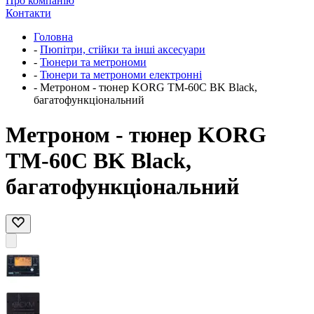
Про компанію
Контакти
Головна
-
Пюпітри, стійки та інші аксесуари
-
Тюнери та метрономи
-
Тюнери та метрономи електронні
-
Метроном - тюнер KORG TM-60C BK Black,
багатофункціональний
Метроном - тюнер KORG
TM-60C BK Black,
багатофункціональний