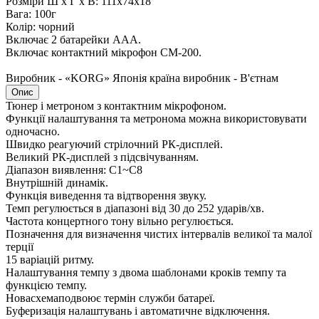
Розміри Ш х Г х В: 111x74x18
Вага: 100г
Колір: чорний
Включає 2 батарейки ААА.
Включає контактний мікрофон CM-200.
Виробник - «KORG» Японія країна виробник - В'єтнам
Опис
Тюнер і метроном з контактним мікрофоном.
Функції налаштування та метронома можна використовувати
одночасно.
Швидко реагуючий стрілочний РК-дисплей.
Великий РК-дисплей з підсвічуванням.
Діапазон виявлення: C1~C8
Внутрішній динамік.
Функція виведення та відтворення звуку.
Темп регулюється в діапазоні від 30 до 252 ударів/хв.
Частота концертного тону вільно регулюється.
Позначення для визначення чистих інтервалів великої та малої
терції
15 варіацій ритму.
Налаштування темпу з двома шаблонами кроків темпу та
функцією темпу.
Новасхемаподвоює термін служби батареї.
Буферизація налаштувань і автоматичне відключення.