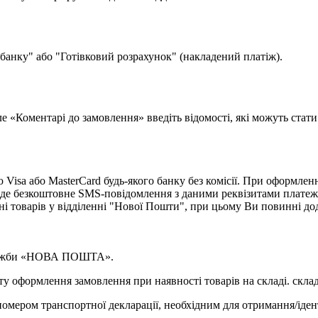
 банку" або "Готівковий розрахунок" (накладений платіж).
поле «Коментарі до замовлення» введіть відомості, які можуть ста
isa або MasterCard будь-якого банку без комісії. При оформленн
де безкоштовне SMS-повідомлення з даними реквізитами платеж
ні товарів у відділенні "Нової Пошти", при цьому Ви повинні д
 служби «НОВА ПОШТА».
у оформлення замовлення при наявності товарів на складі. склад
омером транспортної декларації, необхідним для отримання/іден