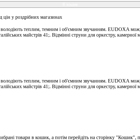
В кошик
ід цін у роздрібних магазинах
и володіють теплим, темним і об'ємним звучанням. EUDOXA можу
лійських майстрів 41;. Відмінні струни для оркестру, камерної м
и володіють теплим, темним і об'ємним звучанням. EUDOXA можу
лійських майстрів 41;. Відмінні струни для оркестру, камерної м
брані товари в кошик, а потім перейдіть на сторінку "Кошик", п