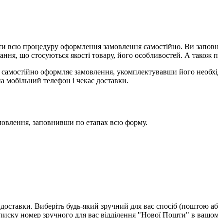
и всю процедуру оформлення замовлення самостійно. Ви заповню
ання, що стосуються якості товару, його особливостей. А також п
я, самостійно оформляє замовлення, укомплектувавши його необх
на мобільний телефон і чекає доставки.
мовлення, заповнивши по етапах всю форму.
доставки. Виберіть будь-який зручний для вас спосіб (поштою аб
ску номер зручного для вас відділення "Нової Пошти" в вашом