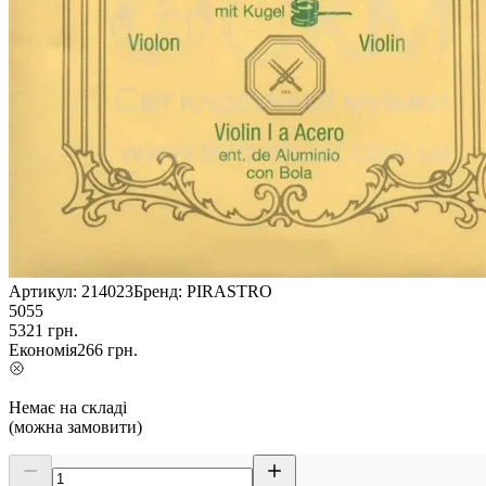
Артикул:
214023
Бренд:
PIRASTRO
5055
5321
грн.
Економія
266
грн.
Немає на складі
(можна замовити)