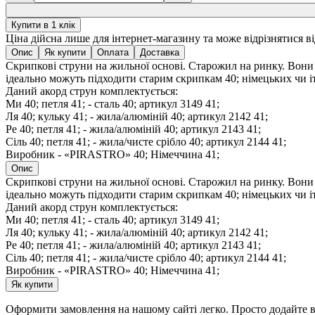
Купити в 1 клік
Ціна дійсна лише для інтернет-магазину та може відрізнятися в
Опис
Як купити
Оплата
Доставка
Скрипкові струни на жильної основі. Старожил на ринку. Вон
ідеально можуть підходити старим скрипкам 40; німецьких чи іта
Даний акорд струн комплектується:
Ми 40; петля 41; - сталь 40; артикул 3149 41;
Ля 40; кульку 41; - жила/алюміній 40; артикул 2142 41;
Ре 40; петля 41; - жила/алюміній 40; артикул 2143 41;
Сіль 40; петля 41; - жила/чисте срібло 40; артикул 2144 41;
Виробник - «PIRASTRO» 40; Німеччина 41;
Опис
Скрипкові струни на жильної основі. Старожил на ринку. Вон
ідеально можуть підходити старим скрипкам 40; німецьких чи іта
Даний акорд струн комплектується:
Ми 40; петля 41; - сталь 40; артикул 3149 41;
Ля 40; кульку 41; - жила/алюміній 40; артикул 2142 41;
Ре 40; петля 41; - жила/алюміній 40; артикул 2143 41;
Сіль 40; петля 41; - жила/чисте срібло 40; артикул 2144 41;
Виробник - «PIRASTRO» 40; Німеччина 41;
Як купити
Оформити замовлення на нашому сайті легко. Просто додайте ви