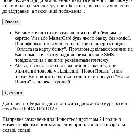
поле «Коментарі до замовлення» введіть відомості, які можуть
стати в нагоді менеджеру при підготовці вашого замовлення
до відправки, а також інші побажання...
Оплата
Ви можете оплатити замовлення онлайн будь-якою
картою Visa або MasterCard будь-якого банку без комісії.
При оформленні замовлення на сайті виберіть опцію
"Оплата на карту банку". Протягом декількох хвилин на
Ваш номер телефону надійде безкоштовне SMS-
повідомлення з даними реквізитами платежу;
Або ж, післяплатою (готівковий розрахунок) при
отриманні товарів у відділенні "Нової Пошти", при
цьому Ви повинні додатково оплатити послуги "Нової
Пошти" за переказ грошей.
Доставка
Доставка по Україні здійснюється за допомогою кур'єрської
служби «НОВА ПОШТА».
Відправка замовлення здійснюється протягом 24 годин з
моменту оформлення замовлення при наявності товарів на
складі. складі.