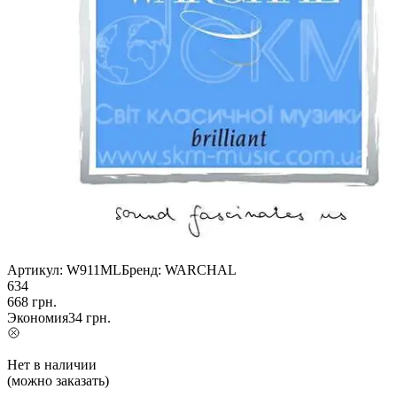
Артикул:
W911ML
Бренд:
WARCHAL
634
668
грн.
Экономия
34
грн.
Нет в наличии
(можно заказать)