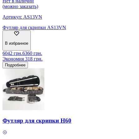
Нет в наличии
(можно заказать)
Артикул:
AS13VN
Футляр для скрипки AS13VN
В избранное
6042
грн.
6360
грн.
Экономия
318
грн.
Подробнее
Футляр для скрипки H60