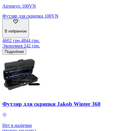
Артикул:
100VN
Футляр для скрипки 100VN
В избранное
4602
грн.
4844
грн.
Экономия
242
грн.
Подробнее
Футляр для скрипки Jakob Winter 360
Нет в наличии
(можно заказать)