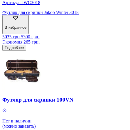
Артикул:
JWC3018
Футляр для скрипки Jakob Winter 3018
В избранное
5035
грн.
5300
грн.
Экономия
265
грн.
Подробнее
Футляр для скрипки 100VN
Нет в наличии
(можно заказать)