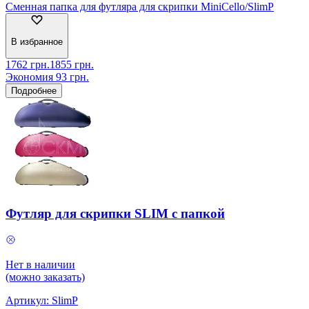
Сменная папка для футляра для скрипки MiniCello/SlimP
В избранное
1762
грн.
1855
грн.
Экономия
93
грн.
Подробнее
Футляр для скрипки SLIM с папкой
Нет в наличии
(можно заказать)
Артикул:
SlimP