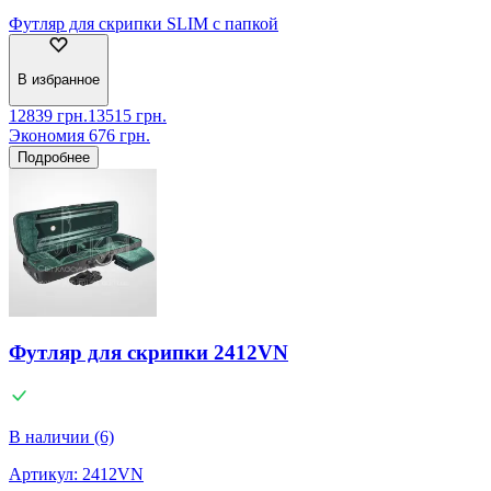
Футляр для скрипки SLIM с папкой
В избранное
12839
грн.
13515
грн.
Экономия
676
грн.
Подробнее
Футляр для скрипки 2412VN
В наличии (6)
Артикул:
2412VN