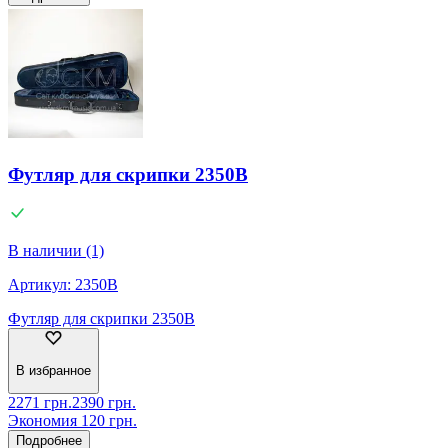
Футляр для скрипки 2350B
В наличии (1)
Артикул:
2350B
Футляр для скрипки 2350B
В избранное
2271
грн.
2390
грн.
Экономия
120
грн.
Подробнее