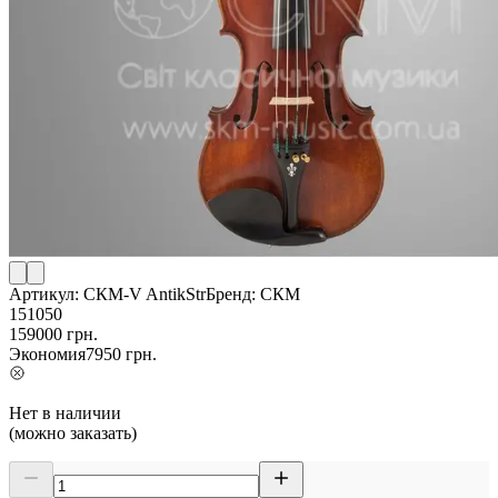
Артикул:
СКМ-V AntikStr
Бренд:
СКМ
151050
159000
грн.
Экономия
7950
грн.
Нет в наличии
(можно заказать)