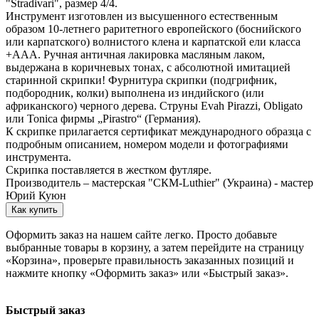
"Stradivari", размер 4/4.
Инструмент изготовлен из высушенного естественным
образом 10-летнего раритетного европейского (боснийского
или карпатского) волнистого клена и карпатской ели класса
+ААА. Ручная античная лакировка масляным лаком,
выдержана в коричневых тонах, с абсолютной имитацией
старинной скрипки! Фурнитура скрипки (подгрифник,
подбородник, колки) выполнена из индийского (или
африканского) черного дерева. Струны Evah Pirazzi, Obligato
или Tonica фирмы „Pirastro“ (Германия).
К скрипке прилагается сертификат международного образца с
подробным описанием, номером модели и фотографиями
инструмента.
Скрипка поставляется в жестком футляре.
Производитель – мастерская "СКМ-Luthier" (Украина) - мастер
Юрий Куюн
Как купить
Оформить заказ на нашем сайте легко. Просто добавьте
выбранные товары в корзину, а затем перейдите на страницу
«Корзина», проверьте правильность заказанных позиций и
нажмите кнопку «Оформить заказ» или «Быстрый заказ».
Быстрый заказ