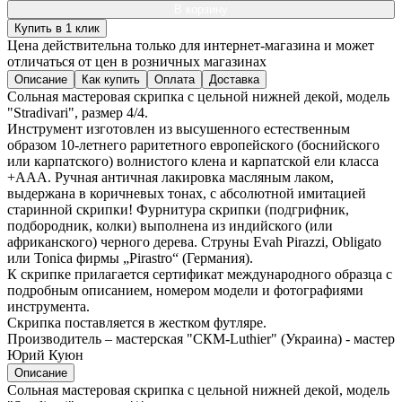
В корзину
Купить в 1 клик
Цена действительна только для интернет-магазина и может
отличаться от цен в розничных магазинах
Описание
Как купить
Оплата
Доставка
Сольная мастеровая скрипка с цельной нижней декой, модель
"Stradivari", размер 4/4.
Инструмент изготовлен из высушенного естественным
образом 10-летнего раритетного европейского (боснийского
или карпатского) волнистого клена и карпатской ели класса
+ААА. Ручная античная лакировка масляным лаком,
выдержана в коричневых тонах, с абсолютной имитацией
старинной скрипки! Фурнитура скрипки (подгрифник,
подбородник, колки) выполнена из индийского (или
африканского) черного дерева. Струны Evah Pirazzi, Obligato
или Tonica фирмы „Pirastro“ (Германия).
К скрипке прилагается сертификат международного образца с
подробным описанием, номером модели и фотографиями
инструмента.
Скрипка поставляется в жестком футляре.
Производитель – мастерская "СКМ-Luthier" (Украина) - мастер
Юрий Куюн
Описание
Сольная мастеровая скрипка с цельной нижней декой, модель