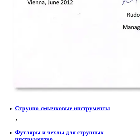
Струнно-смычковые инструменты
Футляры и чехлы для струнных
инструментов