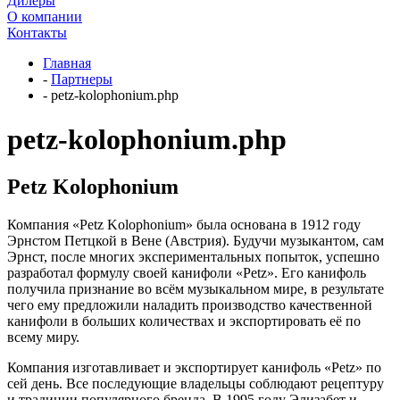
Дилеры
О компании
Контакты
Главная
-
Партнеры
-
petz-kolophonium.php
petz-kolophonium.php
Petz Kolophonium
Компания «Petz Kolophonium» была основана в 1912 году
Эрнстом Петцкой в Вене (Австрия). Будучи музыкантом, сам
Эрнст, после многих экспериментальных попыток, успешно
разработал формулу своей канифоли «Petz». Его канифоль
получила признание во всём музыкальном мире, в результате
чего ему предложили наладить производство качественной
канифоли в больших количествах и экспортировать её по
всему миру.
Компания изготавливает и экспортирует канифоль «Petz» по
сей день. Все последующие владельцы соблюдают рецептуру
и традиции популярного бренда. В 1995 году Элизабет и