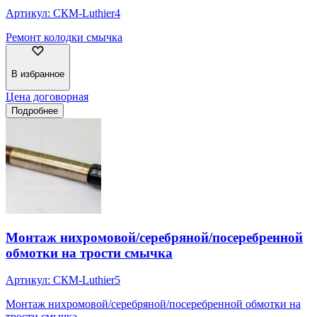
Артикул:
СКМ-Luthier4
Ремонт колодки смычка
В избранное
Цена договорная
Подробнее
Монтаж нихромовой/серебряной/посеребренной
обмотки на трости смычка
Артикул:
СКМ-Luthier5
Монтаж нихромовой/серебряной/посеребренной обмотки на
трости смычка